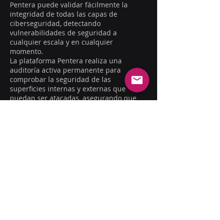
Pentera puede validar fácilmente la
integridad de todas las capas de
ciberseguridad, detectando
vulnerabilidades de seguridad a
cualquier escala y en cualquier
momento.
La plataforma Pentera realiza una
auditoría activa permanente para
comprobar la seguridad de las
superficies internas y externas que
puedan ser atacadas, asegurando que
estén preparadas contra las amenazas
más nuevas y complejas.
Además, Pentera examina el impacto
potencial del aprovechamiento malicioso
de cada brecha de seguridad, para
priorizar el orden de corrección de
vulnerabilidades conforme al mismo.