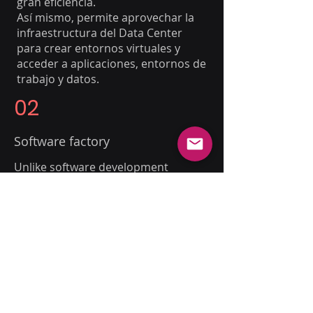
gran eficiencia.
Así mismo, permite aprovechar la
infraestructura del Data Center
para crear entornos virtuales y
acceder a aplicaciones, entornos de
trabajo y datos.
02
Software factory
Unlike software development
companies, software factories are
distinguished by offering a high
professional level at more
competitive costs.
This is possible because they
manage scalable processes and hire
human talent in different parts of
the world.
In this way, organizations have the